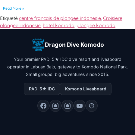
Read More »
Étiqueté
centre francais de plongee indonesie
,
Croisiere
plongee indonesie
,
hotel komodo
,
plongée komodo
Dragon Dive Komodo
Your premier PADI 5★ IDC dive resort and liveaboard
operator in Labuan Bajo, gateway to Komodo National Park.
Small groups, big adventures since 2015.
PADI 5★ IDC
Komodo Liveaboard