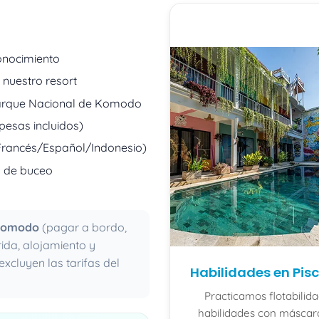
onocimiento
 nuestro resort
arque Nacional de Komodo
pesas incluidos)
/Francés/Español/Indonesio)
s de buceo
 Komodo
(pagar a bordo,
rida, alojamiento y
xcluyen las tarifas del
Habilidades en Pis
Practicamos flotabilida
habilidades con máscar