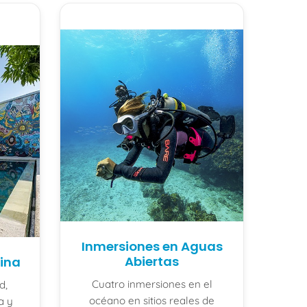
Inmersiones en Aguas
Abiertas
cina
Cuatro inmersiones en el
d,
océano en sitios reales de
a y