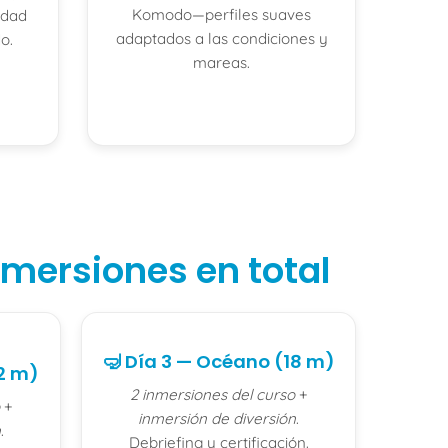
Komodo—perfiles suaves
idad
adaptados a las condiciones y
o.
mareas.
nmersiones en total
🤿 Día 3 — Océano (18 m)
12 m)
2 inmersiones del curso
+
+
inmersión de diversión
.
n
.
Debriefing y certificación.