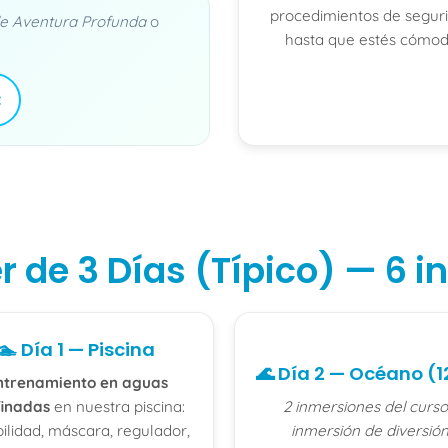
procedimientos de segur
de Aventura Profunda
o
hasta que estés cómod
t
 de 3 Días (Típico) — 6 i
🏊 Día 1 — Piscina
🌊 Día 2 — Océano (
ntrenamiento en aguas
finadas
en nuestra piscina:
2 inmersiones del curso
bilidad, máscara, regulador,
inmersión de diversió