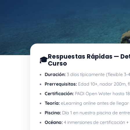
Respuestas Rápidas — Det
🎓
Curso
Duración:
3 días típicamente (flexible 3-4
Prerrequisitos:
Edad 10+, nadar 200m, fl
Certificación:
PADI Open Water hasta 1
Teoría:
eLearning online antes de llegar
Piscina:
Día 1 en nuestra piscina de ent
Océano:
4 inmersiones de certificación +