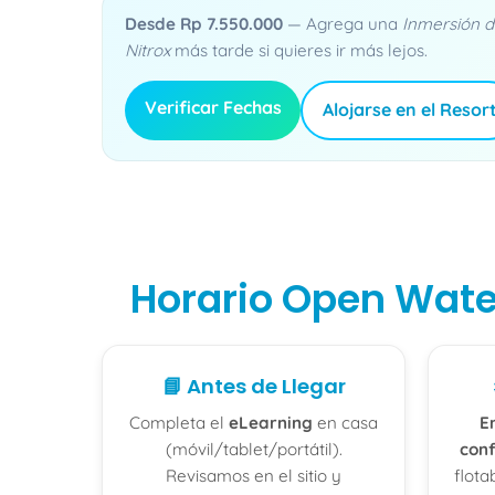
Desde Rp 7.550.000
— Agrega una
Inmersión 
Nitrox
más tarde si quieres ir más lejos.
Verificar Fechas
Alojarse en el Resor
Horario Open Water
📘 Antes de Llegar
Completa el
eLearning
en casa
E
(móvil/tablet/portátil).
con
Revisamos en el sitio y
flota