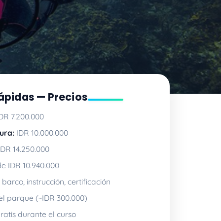
ápidas — Precios
DR 7.200.000
ura:
IDR 10.000.000
DR 14.250.000
e IDR 10.940.000
barco, instrucción, certificación
el parque (~IDR 300.000)
ratis durante el curso