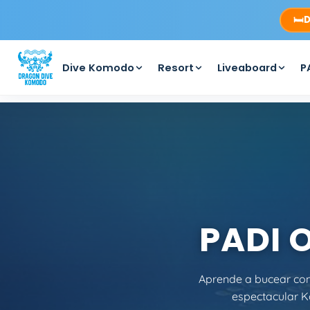
🛏️
D
Dive Komodo
Resort
Liveaboard
P
PADI 
Aprende a bucear co
espectacular 