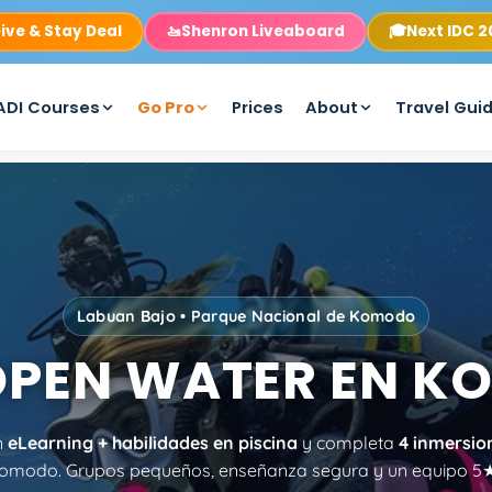
ive & Stay Deal
🚤
Shenron Liveaboard
🎓
Next IDC 
ADI Courses
Go Pro
Prices
About
Travel Gui
Labuan Bajo • Parque Nacional de Komodo
OPEN WATER EN 
n
eLearning + habilidades en piscina
y completa
4 inmersio
Komodo. Grupos pequeños, enseñanza segura y un equipo 5★