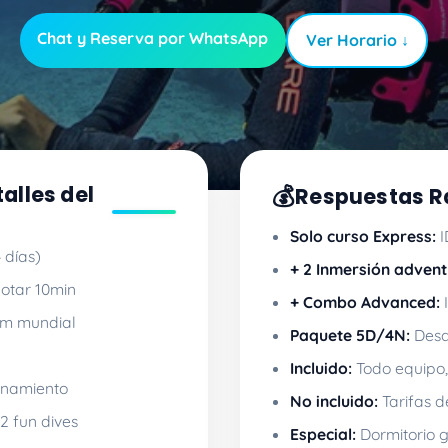
Chat y Reserva por WhatsApp
Ver Horario ↓
alles del
💰
Respuestas R
Solo curso Express:
I
 días)
+ 2 Inmersión advent
otar 10min
+ Combo Advanced:
I
8m mundial
Paquete 5D/4N:
Desd
Incluido:
Todo equipo, 
renamiento
No incluido:
Tarifas d
 2 fun dives
Especial:
Dormitorio g