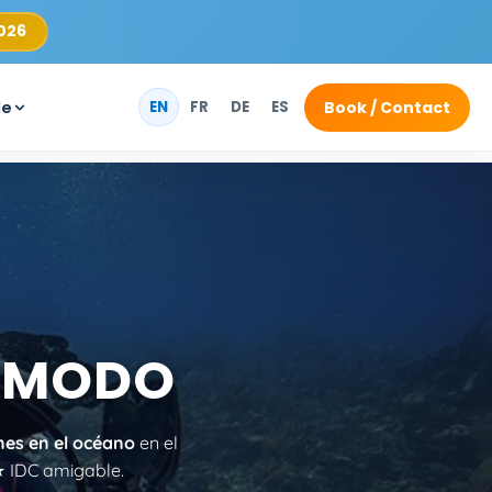
2026
de
Book / Contact
EN
FR
DE
ES
KOMODO
nes en el océano
en el
 IDC amigable.