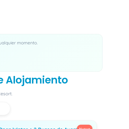
 cualquier momento.
e Alojamiento
esort.
Nuevo