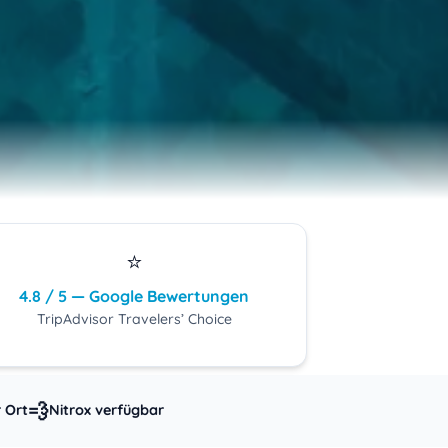
⭐
4.8 / 5 — Google Bewertungen
TripAdvisor Travelers’ Choice
💨
 Ort
Nitrox verfügbar