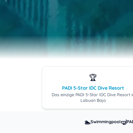
🏆
PADI 5-Star IDC Dive Resort
Das einzige PADI 5-Star IDC Dive Resort i
Labuan Bajo
🏊
🤿
Swimmingpool
PAD