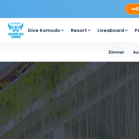
🛏️
D
Dive Komodo
Resort
Liveaboard
P
Zimmer
Au