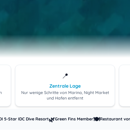
📍
Zentrale Lage
n
Nur wenige Schritte von Marina, Night Market
und Hafen entfernt
🌿
🍽️
I 5-Star IDC Dive Resort
Green Fins Member
Restaurant vor