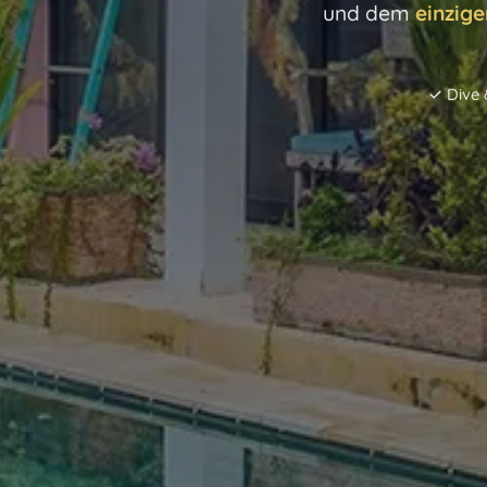
und dem
einzige
✓ Dive 