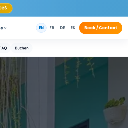
2026
Book / Contact
de
EN
FR
DE
ES
FAQ
Buchen