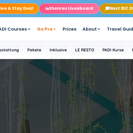
ive & Stay Deal
🚤
Shenron Liveaboard
🎓
Next IDC 
ADI Courses
Go Pro
Prices
About
Travel Gui
sstattung
Pakete
Inklusive
LE RESTO
PADI Kurse