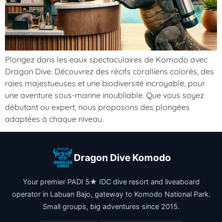
Plongez dans les eaux spectaculaires de Komodo avec
Dragon Dive. Découvrez des récifs coralliens colorés, des
raies majestueuses et une biodiversité incroyable, pour
une aventure sous-marine inoubliable. Que vous soyez
débutant ou expert, nous proposons des plongées
adaptées à chaque niveau.
Dragon Dive Komodo
Your premier PADI 5★ IDC dive resort and liveaboard
operator in Labuan Bajo, gateway to Komodo National Park.
Small groups, big adventures since 2015.