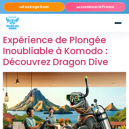
Package Deal
Liveaboard Promo
🛏️
🚤
Expérience de Plongée
Inoubliable à Komodo :
Découvrez Dragon Dive