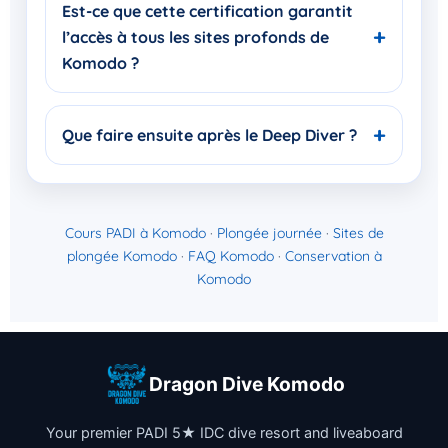
Est-ce que cette certification garantit
l’accès à tous les sites profonds de
Komodo ?
Que faire ensuite après le Deep Diver ?
Cours PADI à Komodo
·
Plongée journée
·
Sites de
plongée Komodo
·
FAQ Komodo
·
Conservation à
Komodo
Dragon Dive Komodo
Your premier PADI 5★ IDC dive resort and liveaboard