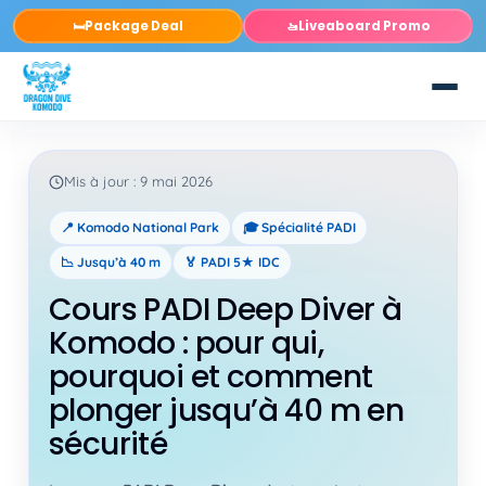
Package Deal
Liveaboard Promo
🛏️
🚤
Mis à jour : 9 mai 2026
📍 Komodo National Park
🎓 Spécialité PADI
📉 Jusqu’à 40 m
🏅 PADI 5★ IDC
Cours PADI Deep Diver à
Komodo : pour qui,
pourquoi et comment
plonger jusqu’à 40 m en
sécurité