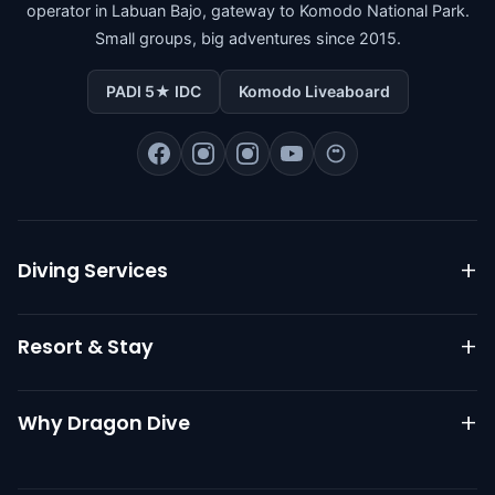
operator in Labuan Bajo, gateway to Komodo National Park.
Small groups, big adventures since 2015.
PADI 5★ IDC
Komodo Liveaboard
Diving Services
Komodo Liveaboard
Resort & Stay
Daily Diving
PADI Courses
Resort Overview
Why Dragon Dive
Go Pro IDC
Dive Packages
Nitrox Diving
Restaurant
Safety Playbook