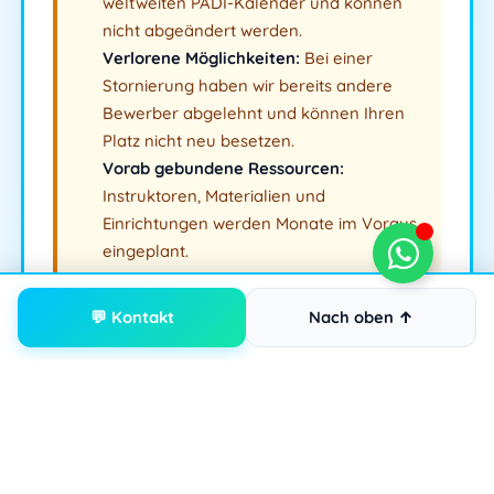
weltweiten PADI-Kalender und können
nicht abgeändert werden.
Verlorene Möglichkeiten:
Bei einer
Stornierung haben wir bereits andere
Bewerber abgelehnt und können Ihren
Platz nicht neu besetzen.
Vorab gebundene Ressourcen:
Instruktoren, Materialien und
Einrichtungen werden Monate im Voraus
eingeplant.
💬 Kontakt
Nach oben ↑
💳 Zahlungsbedingungen
Kurstyp
Anzahlung
Restbetrag
fällig
Divemaster
50 % Nicht
60 Tage vor
(DM)
erstattungsfähig
Kursbeginn