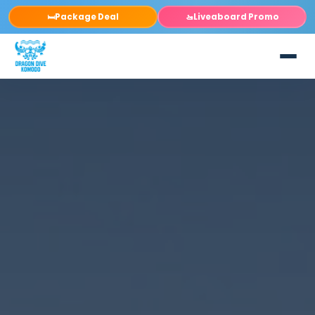
Package Deal
Liveaboard Promo
🛏️
🚤