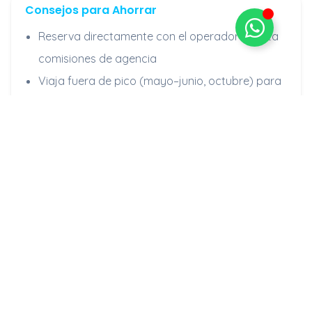
Consejos para Ahorrar
Reserva directamente con el operador — evita
comisiones de agencia
Viaja fuera de pico (mayo–junio, octubre) para
precios más bajos
Certifícate en Nitrox antes de llegar — algunos
barcos lo incluyen gratis
Lleva tu propio ordenador de buceo para evitar
alquileres
Reserva vuelos ida y vuelta vía Bali para los
mejores precios