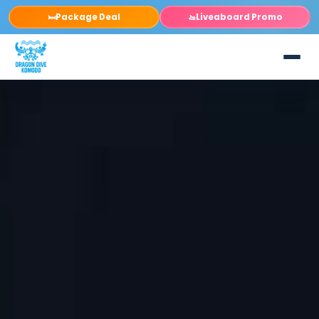
Package Deal
Liveaboard Promo
🛏️
🚤