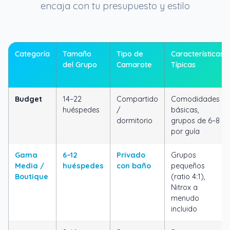
encaja con tu presupuesto y estilo
Categoría
Tamaño
Tipo de
Características
del Grupo
Camarote
Típicas
Budget
14–22
Compartido
Comodidades
huéspedes
/
básicas,
dormitorio
grupos de 6–8
por guía
Gama
6–12
Privado
Grupos
Media /
huéspedes
con baño
pequeños
Boutique
(ratio 4:1),
Nitrox a
menudo
incluido